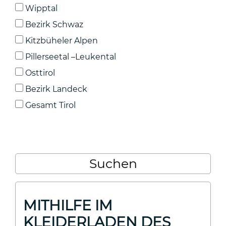
Wipptal
Bezirk Schwaz
Kitzbüheler Alpen
Pillerseetal –Leukental
Osttirol
Bezirk Landeck
Gesamt Tirol
MITHILFE IM
KLEIDERLADEN DES