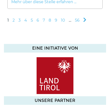
Mehr über diese Stelle erfahren ...
1
2
3
4
5
6
7
8
9
10
…
56
EINE INITIATIVE VON
UNSERE PARTNER