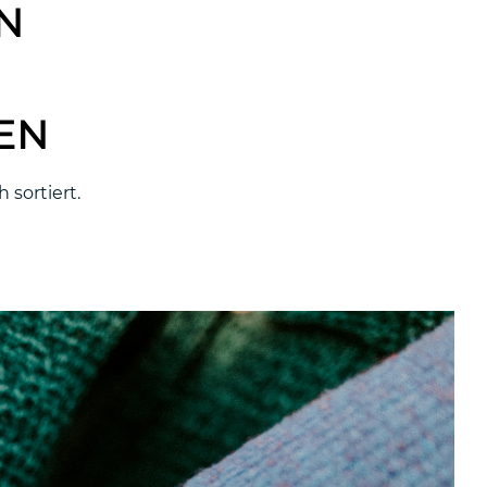
N
EN
 sortiert.