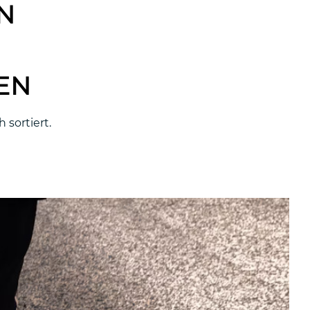
N
EN
 sortiert.