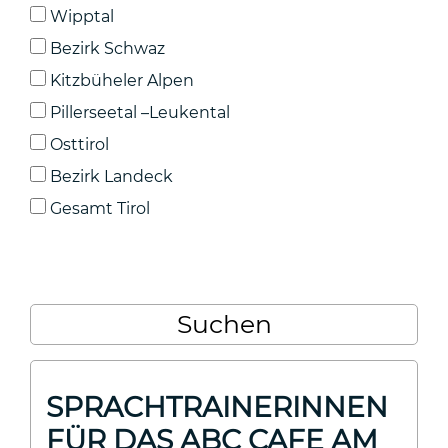
Wipptal
Bezirk Schwaz
Kitzbüheler Alpen
Pillerseetal –Leukental
Osttirol
Bezirk Landeck
Gesamt Tirol
SPRACHTRAINERINNEN
FÜR DAS ABC CAFE AM